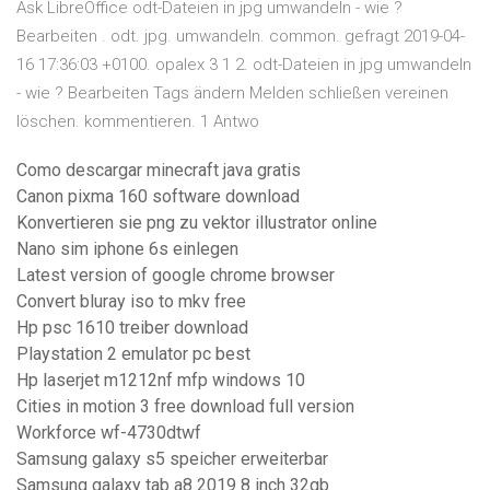
Ask LibreOffice odt-Dateien in jpg umwandeln - wie ?
Bearbeiten . odt. jpg. umwandeln. common. gefragt 2019-04-
16 17:36:03 +0100. opalex 3 1 2. odt-Dateien in jpg umwandeln
- wie ? Bearbeiten Tags ändern Melden schließen vereinen
löschen. kommentieren. 1 Antwo
Como descargar minecraft java gratis
Canon pixma 160 software download
Konvertieren sie png zu vektor illustrator online
Nano sim iphone 6s einlegen
Latest version of google chrome browser
Convert bluray iso to mkv free
Hp psc 1610 treiber download
Playstation 2 emulator pc best
Hp laserjet m1212nf mfp windows 10
Cities in motion 3 free download full version
Workforce wf-4730dtwf
Samsung galaxy s5 speicher erweiterbar
Samsung galaxy tab a8 2019 8 inch 32gb