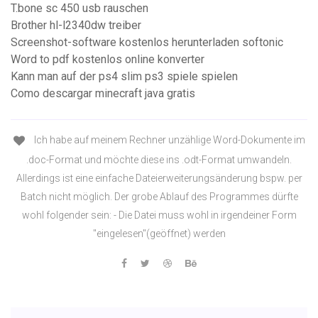
T.bone sc 450 usb rauschen
Brother hl-l2340dw treiber
Screenshot-software kostenlos herunterladen softonic
Word to pdf kostenlos online konverter
Kann man auf der ps4 slim ps3 spiele spielen
Como descargar minecraft java gratis
Ich habe auf meinem Rechner unzählige Word-Dokumente im
.doc-Format und möchte diese ins .odt-Format umwandeln.
Allerdings ist eine einfache Dateierweiterungsänderung bspw. per
Batch nicht möglich. Der grobe Ablauf des Programmes dürfte
wohl folgender sein: - Die Datei muss wohl in irgendeiner Form
"eingelesen"(geöffnet) werden