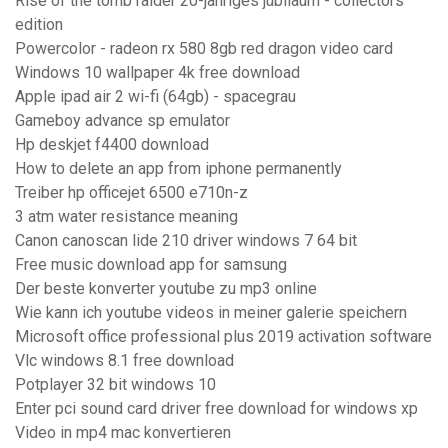
Rise of the tomb raider 20-jähriges jubiläum - collectors
edition
Powercolor - radeon rx 580 8gb red dragon video card
Windows 10 wallpaper 4k free download
Apple ipad air 2 wi-fi (64gb) - spacegrau
Gameboy advance sp emulator
Hp deskjet f4400 download
How to delete an app from iphone permanently
Treiber hp officejet 6500 e710n-z
3 atm water resistance meaning
Canon canoscan lide 210 driver windows 7 64 bit
Free music download app for samsung
Der beste konverter youtube zu mp3 online
Wie kann ich youtube videos in meiner galerie speichern
Microsoft office professional plus 2019 activation software
Vlc windows 8.1 free download
Potplayer 32 bit windows 10
Enter pci sound card driver free download for windows xp
Video in mp4 mac konvertieren